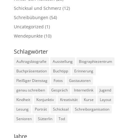
Schicksal und Schmerz
(12)
Schreibübungen
(54)
Uncategorized
(1)
Wendepunkte
(10)
Schlagwörter
Auftragsbiografie
Ausstellung
Biographiezentrum
Buchpräsentation
Buchtipp
Erinnerung
Fleißiger Dienstag
Fotos
Gastautoren
genau schreiben
Gespräch
Internetlink
Jugend
Kindheit
Konjunktiv
Kreativität
Kurse
Layout
Lesung
Porträt
Schicksal
Schreiborganisation
Senioren
Sütterlin
Tod
Jahre