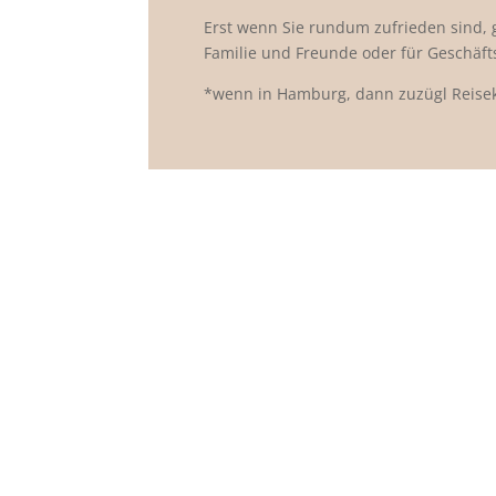
Erst wenn Sie rundum zufrieden sind, ge
Familie und Freunde oder für Geschäf
*wenn in Hamburg, dann zuzügl Reise