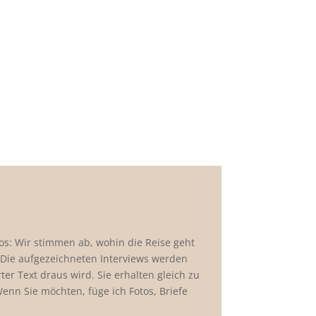
os: Wir stimmen ab, wohin die Reise geht
. Die aufgezeichneten Interviews werden
er Text draus wird. Sie erhalten gleich zu
Wenn Sie möchten, füge ich Fotos, Briefe