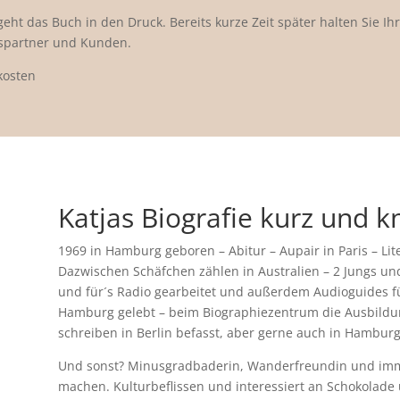
ht das Buch in den Druck. Bereits kurze Zeit später halten Sie Ihre
tspartner und Kunden.
kosten
Katjas Biografie kurz und k
1969 in Hamburg geboren – Abitur – Aupair in Paris – Li
Dazwischen Schäfchen zählen in Australien – 2 Jungs u
und für´s Radio gearbeitet und außerdem Audioguides 
Hamburg gelebt – beim Biographiezentrum die Ausbildung
schreiben in Berlin befasst, aber gerne auch in Hambur
Und sonst? Minusgradbaderin, Wanderfreundin und imme
machen. Kulturbeflissen und interessiert an Schokolade 