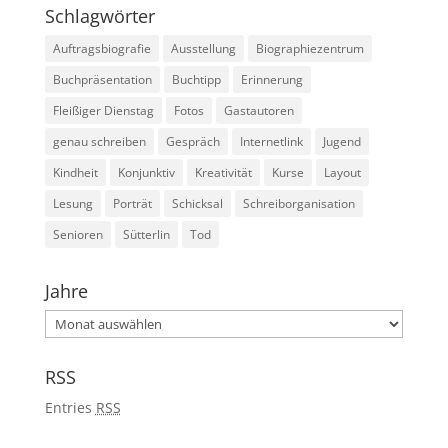
Schlagwörter
Auftragsbiografie
Ausstellung
Biographiezentrum
Buchpräsentation
Buchtipp
Erinnerung
Fleißiger Dienstag
Fotos
Gastautoren
genau schreiben
Gespräch
Internetlink
Jugend
Kindheit
Konjunktiv
Kreativität
Kurse
Layout
Lesung
Porträt
Schicksal
Schreiborganisation
Senioren
Sütterlin
Tod
Jahre
Jahre
RSS
Entries
RSS