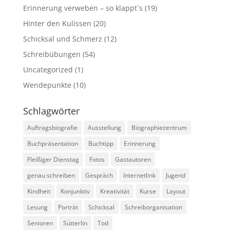
Erinnerung verweben – so klappt´s
(19)
Hinter den Kulissen
(20)
Schicksal und Schmerz
(12)
Schreibübungen
(54)
Uncategorized
(1)
Wendepunkte
(10)
Schlagwörter
Auftragsbiografie
Ausstellung
Biographiezentrum
Buchpräsentation
Buchtipp
Erinnerung
Fleißiger Dienstag
Fotos
Gastautoren
genau schreiben
Gespräch
Internetlink
Jugend
Kindheit
Konjunktiv
Kreativität
Kurse
Layout
Lesung
Porträt
Schicksal
Schreiborganisation
Senioren
Sütterlin
Tod