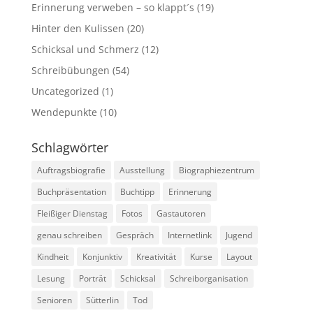
Erinnerung verweben – so klappt´s
(19)
Hinter den Kulissen
(20)
Schicksal und Schmerz
(12)
Schreibübungen
(54)
Uncategorized
(1)
Wendepunkte
(10)
Schlagwörter
Auftragsbiografie
Ausstellung
Biographiezentrum
Buchpräsentation
Buchtipp
Erinnerung
Fleißiger Dienstag
Fotos
Gastautoren
genau schreiben
Gespräch
Internetlink
Jugend
Kindheit
Konjunktiv
Kreativität
Kurse
Layout
Lesung
Porträt
Schicksal
Schreiborganisation
Senioren
Sütterlin
Tod