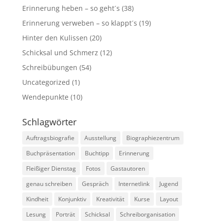
Erinnerung heben – so geht´s
(38)
Erinnerung verweben – so klappt´s
(19)
Hinter den Kulissen
(20)
Schicksal und Schmerz
(12)
Schreibübungen
(54)
Uncategorized
(1)
Wendepunkte
(10)
Schlagwörter
Auftragsbiografie
Ausstellung
Biographiezentrum
Buchpräsentation
Buchtipp
Erinnerung
Fleißiger Dienstag
Fotos
Gastautoren
genau schreiben
Gespräch
Internetlink
Jugend
Kindheit
Konjunktiv
Kreativität
Kurse
Layout
Lesung
Porträt
Schicksal
Schreiborganisation