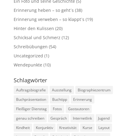
Ein Foto und seine Geschichte
(5)
Erinnerung heben – so geht´s
(38)
Erinnerung verweben – so klappt´s
(19)
Hinter den Kulissen
(20)
Schicksal und Schmerz
(12)
Schreibübungen
(54)
Uncategorized
(1)
Wendepunkte
(10)
Schlagwörter
Auftragsbiografie
Ausstellung
Biographiezentrum
Buchpräsentation
Buchtipp
Erinnerung
Fleißiger Dienstag
Fotos
Gastautoren
genau schreiben
Gespräch
Internetlink
Jugend
Kindheit
Konjunktiv
Kreativität
Kurse
Layout