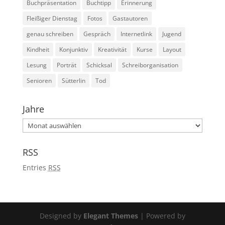
Buchpräsentation
Buchtipp
Erinnerung
Fleißiger Dienstag
Fotos
Gastautoren
genau schreiben
Gespräch
Internetlink
Jugend
Kindheit
Konjunktiv
Kreativität
Kurse
Layout
Lesung
Porträt
Schicksal
Schreiborganisation
Senioren
Sütterlin
Tod
Jahre
Jahre
RSS
Entries
RSS
Designed by
Elegant Themes
| Powered by