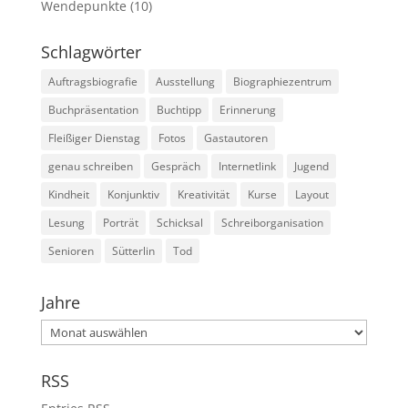
Wendepunkte
(10)
Schlagwörter
Auftragsbiografie
Ausstellung
Biographiezentrum
Buchpräsentation
Buchtipp
Erinnerung
Fleißiger Dienstag
Fotos
Gastautoren
genau schreiben
Gespräch
Internetlink
Jugend
Kindheit
Konjunktiv
Kreativität
Kurse
Layout
Lesung
Porträt
Schicksal
Schreiborganisation
Senioren
Sütterlin
Tod
Jahre
Jahre
RSS