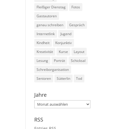
Fleißiger Dienstag
Fotos
Gastautoren
genau schreiben
Gespräch
Internetlink
Jugend
Kindheit
Konjunktiv
Kreativität
Kurse
Layout
Lesung
Porträt
Schicksal
Schreiborganisation
Senioren
Sütterlin
Tod
Jahre
Jahre
RSS
Entries
RSS