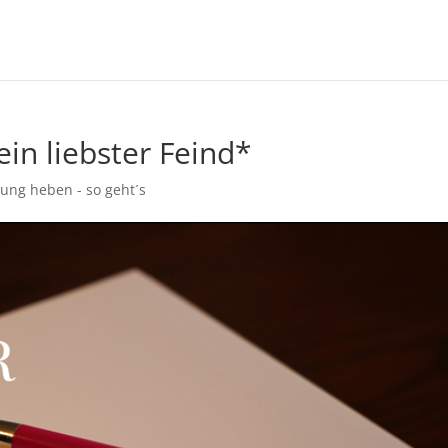
ein liebster Feind*
ung heben - so geht´s