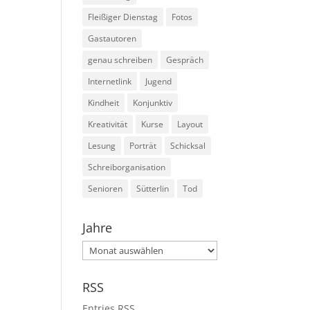
Fleißiger Dienstag
Fotos
Gastautoren
genau schreiben
Gespräch
Internetlink
Jugend
Kindheit
Konjunktiv
Kreativität
Kurse
Layout
Lesung
Porträt
Schicksal
Schreiborganisation
Senioren
Sütterlin
Tod
Jahre
Jahre
RSS
Entries
RSS