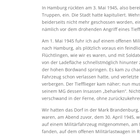
In Hamburg rückten am 3. Mai 1945, also bereit
Truppen, ein. Die Stadt hatte kapituliert. We
beiderseits nicht mehr geschossen worden, ein
nämlich vor dem drohenden Angriff eines Tieff
Am 1. Mai 1945 fuhr ich auf einem offenen Mi
nach Hamburg, als plötzlich voraus ein feindlic
Flüchtlingen, wie wir es waren, und mit Soldat
von der Ladefläche schnellstmöglich hinunter
der hohen Bordwand springen. Es kam zu chaot
Fahrzeug schon verlassen hatte, und verletzte 
verbergen. Der Tiefflieger kam näher; nun mu
seinem MG dessen Insassen „beharken“. Nicht
verschwand in der Ferne, ohne zurückzukehren
Wir hatten das Dorf in der Mark Brandenburg,
waren, am Abend zuvor, dem 30. April 1945, 
auf einem Militärfahrzeug mitgenommen, am M
fanden, auf dem offenen Militärlastwagen in