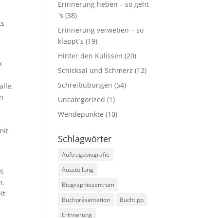
Erinnerung heben – so geht
´s
(38)
ts
Erinnerung verweben – so
klappt´s
(19)
Hinter den Kulissen
(20)
k
Schicksal und Schmerz
(12)
Schreibübungen
(54)
alle,
on
Uncategorized
(1)
Wendepunkte
(10)
mit
Schlagwörter
Auftragsbiografie
Ausstellung
et
n,
Biographiezentrum
it
Buchpräsentation
Buchtipp
Erinnerung