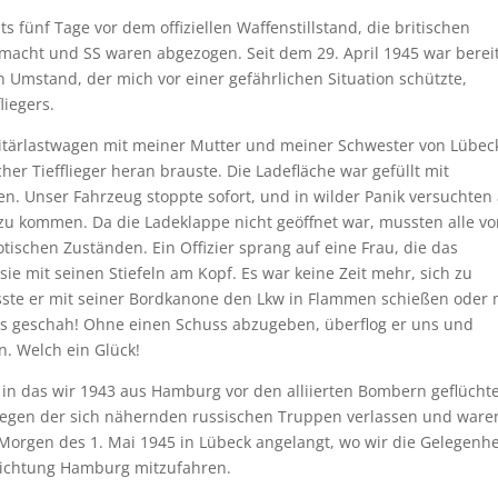
s fünf Tage vor dem offiziellen Waffenstillstand, die britischen
hrmacht und SS waren abgezogen. Seit dem 29. April 1945 war berei
 Umstand, der mich vor einer gefährlichen Situation schützte,
liegers.
litärlastwagen mit meiner Mutter und meiner Schwester von Lübec
her Tiefflieger heran brauste. Die Ladefläche war gefüllt mit
en. Unser Fahrzeug stoppte sofort, und in wilder Panik versuchten 
 zu kommen. Da die Ladeklappe nicht geöffnet war, mussten alle v
ischen Zuständen. Ein Offizier sprang auf eine Frau, die das
sie mit seinen Stiefeln am Kopf. Es war keine Zeit mehr, sich zu
sste er mit seiner Bordkanone den Lkw in Flammen schießen oder 
s geschah! Ohne einen Schuss abzugeben, überflog er uns und
. Welch ein Glück!
 in das wir 1943 aus Hamburg vor den alliierten Bombern geflücht
wegen der sich nähernden russischen Truppen verlassen und ware
orgen des 1. Mai 1945 in Lübeck angelangt, wo wir die Gelegenhe
 Richtung Hamburg mitzufahren.