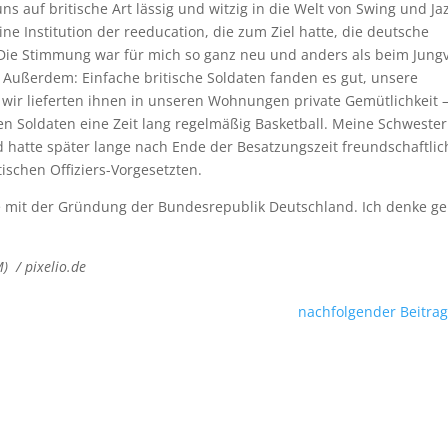
ns auf britische Art lässig und witzig in die Welt von Swing und Ja
ne Institution der reeducation, die zum Ziel hatte, die deutsche
 Die Stimmung war für mich so ganz neu und anders als beim Jungv
. Außerdem: Einfache britische Soldaten fanden es gut, unsere
 wir lieferten ihnen in unseren Wohnungen private Gemütlichkeit 
chen Soldaten eine Zeit lang regelmäßig Basketball. Meine Schwester
und hatte später lange nach Ende der Besatzungszeit freundschaftli
ischen Offiziers-Vorgesetzten.
ete mit der Gründung der Bundesrepublik Deutschland. Ich denke g
M) / pixelio.de
nachfolgender Beitrag