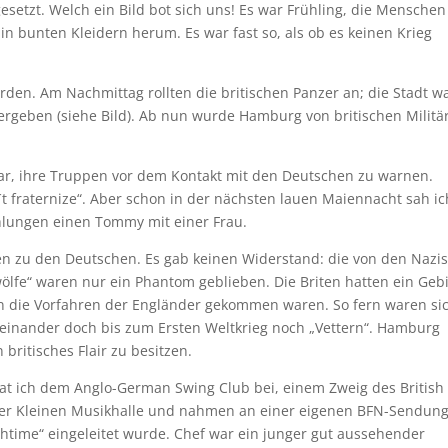
tzt. Welch ein Bild bot sich uns! Es war Frühling, die Menschen
 in bunten Kleidern herum. Es war fast so, als ob es keinen Krieg
den. Am Nachmittag rollten die britischen Panzer an; die Stadt w
rgeben (siehe Bild). Ab nun wurde Hamburg von britischen Militä
ar, ihre Truppen vor dem Kontakt mit den Deutschen zu warnen.
´t fraternize“. Aber schon in der nächsten lauen Maiennacht sah ic
lungen einen Tommy mit einer Frau.
uen zu den Deutschen. Es gab keinen Widerstand: die von den Nazis
lfe“ waren nur ein Phantom geblieben. Die Briten hatten ein Geb
en die Vorfahren der Engländer gekommen waren. So fern waren si
e einander doch bis zum Ersten Weltkrieg noch „Vettern“. Hamburg
britisches Flair zu besitzen.
trat ich dem Anglo-German Swing Club bei, einem Zweig des British
n der Kleinen Musikhalle und nahmen an einer eigenen BFN-Sendun
rchtime“ eingeleitet wurde. Chef war ein junger gut aussehender