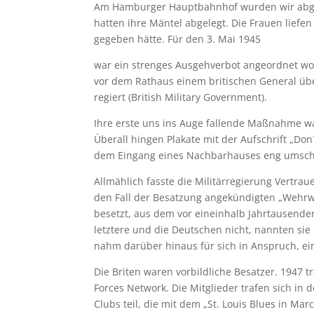
Am Hamburger Hauptbahnhof wurden wir abgese
hatten ihre Mäntel abgelegt. Die Frauen liefen
gegeben hätte. Für den 3. Mai 1945
war ein strenges Ausgehverbot angeordnet wor
vor dem Rathaus einem britischen General übe
regiert (British Military Government).
Ihre erste uns ins Auge fallende Maßnahme w
Überall hingen Plakate mit der Aufschrift „Don
dem Eingang eines Nachbarhauses eng umsch
Allmählich fasste die Militärregierung Vertra
den Fall der Besatzung angekündigten „Wehrwö
besetzt, aus dem vor eineinhalb Jahrtausend
letztere und die Deutschen nicht, nannten si
nahm darüber hinaus für sich in Anspruch, ein 
Die Briten waren vorbildliche Besatzer. 1947 
Forces Network. Die Mitglieder trafen sich i
Clubs teil, die mit dem „St. Louis Blues in Ma