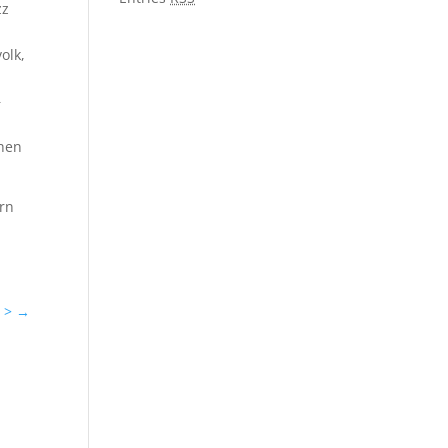
zz
olk,
–
chen
ern
 >
→