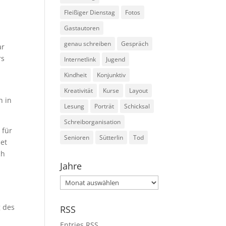
Fleißiger Dienstag
Fotos
Gastautoren
genau schreiben
Gespräch
ar
rs
Internetlink
Jugend
Kindheit
Konjunktiv
Kreativität
Kurse
Layout
h in
Lesung
Porträt
Schicksal
Schreiborganisation
 für
Senioren
Sütterlin
Tod
iet
ch
Jahre
Jahre
g des
RSS
Entries
RSS